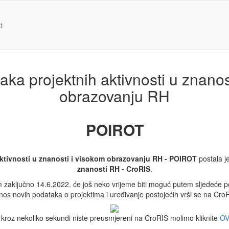
t
ka projektnih aktivnosti u znanos
obrazovanju RH
POIROT
ktivnosti u znanosti i visokom obrazovanju RH - POIROT
postala j
znanosti RH - CroRIS
.
 zaključno 14.6.2022. će još neko vrijeme biti moguć putem sljedeće 
unos novih podataka o projektima i uređivanje postojećih vrši se na CroR
kroz nekoliko sekundi niste preusmjereni na CroRIS molimo kliknite
OV